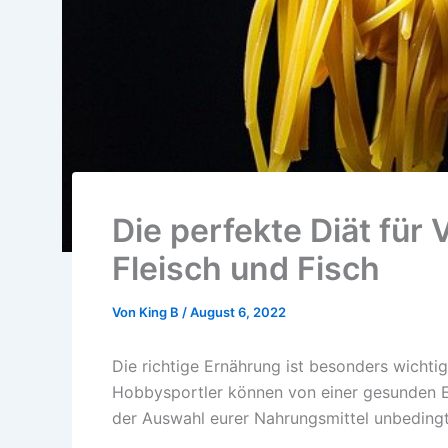
Die perfekte Diät für 
Fleisch und Fisch
Von
King B
/
August 6, 2022
Die richtige Ernährung ist besonders wichtig
Hobbysportler können von einer gesunden Ern
der Auswahl eurer Nahrungsmittel unbedingt 