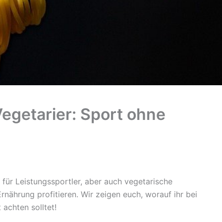
Vegetarier: Sport ohne
 für Leistungssportler, aber auch vegetarische
ährung profitieren. Wir zeigen euch, worauf ihr bei
achten solltet!